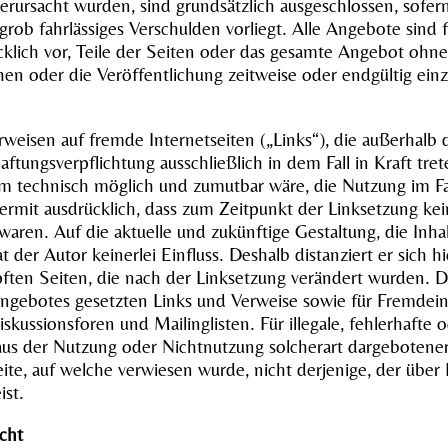
erursacht wurden, sind grundsätzlich ausgeschlossen, sofern
 grob fahrlässiges Verschulden vorliegt. Alle Angebote sind 
ücklich vor, Teile der Seiten oder das gesamte Angebot oh
hen oder die Veröffentlichung zeitweise oder endgültig einz
rweisen auf fremde Internetseiten („Links“), die außerhalb
aftungsverpflichtung ausschließlich in dem Fall in Kraft tr
m technisch möglich und zumutbar wäre, die Nutzung im Fal
iermit ausdrücklich, dass zum Zeitpunkt der Linksetzung kein
aren. Auf die aktuelle und zukünftige Gestaltung, die Inha
 der Autor keinerlei Einfluss. Deshalb distanziert er sich h
pften Seiten, die nach der Linksetzung verändert wurden. Dies
angebotes gesetzten Links und Verweise sowie für Fremdei
kussionsforen und Mailinglisten. Für illegale, fehlerhafte 
aus der Nutzung oder Nichtnutzung solcherart dargebotene
eite, auf welche verwiesen wurde, nicht derjenige, der über L
ist.
cht